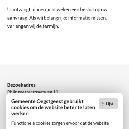
U ontvangt binnen acht weken een besluit op uw
aanvraag. Als wij belangrijke informatie missen,
verlengen wij de termijn.
Bezoekadres
Rhijngeesterstraatweg 13
2342 AN Oegstgeest
Gemeente Oegstgeest gebruikt
Lijst
cookies om de website beter te laten
Wilt u niets missen?
werken
Abonneer u op onze nieuwsbrief
Functionele cookies zorgen ervoor dat de website
en volg ons ook op sociale media.