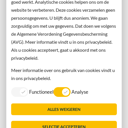
goed werkt. Analytische cookies helpen ons om de
website te verbeteren. Deze cookies verzamelen geen
Facebook
persoonsgegevens. U blijft dus anoniem. We gaan
X
zorgvuldig om met uw gegevens. Dat doen we volgens
Instagram
de Algemene Verordening Gegevensbescherming
(AVG). Meer informatie vindt u in ons privacybeleid.
Contact met de gemeente
Als u cookies accepteert, gaat u akkoord met ons
privacybeleid.
Contact
Meer informatie over ons gebruik van cookies vindt u
Information in English
in ons privacybeleid.
Privacy
Functioneel
Analyse
Proclaimer
Sitemap
ALLES WEIGEREN
Toegankelijkheid
Vacatures
SELECTIE ACCEPTEREN