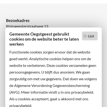
Bezoekadres
Rhijngeesterstraatweg 13
2342 AN Oegstgeest
Gemeente Oegstgeest gebruikt
Lijst
cookies om de website beter te laten
werken
Wilt u niets missen?
Abonneer u op onze nieuwsbrief
Functionele cookies zorgen ervoor dat de website
en volg ons ook op sociale media.
goed werkt. Analytische cookies helpen ons om de
website te verbeteren. Deze cookies verzamelen geen
Facebook
persoonsgegevens. U blijft dus anoniem. We gaan
X
zorgvuldig om met uw gegevens. Dat doen we volgens
Instagram
de Algemene Verordening Gegevensbescherming
(AVG). Meer informatie vindt u in ons privacybeleid.
Contact met de gemeente
Als u cookies accepteert, gaat u akkoord met ons
privacybeleid.