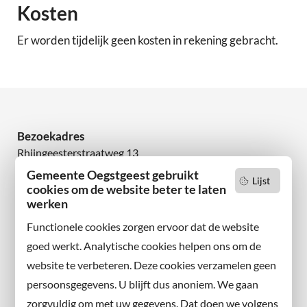
Kosten
Er worden tijdelijk geen kosten in rekening gebracht.
Bezoekadres
Rhijngeesterstraatweg 13
2342 AN Oegstgeest
Gemeente Oegstgeest gebruikt
Lijst
cookies om de website beter te laten
werken
Wilt u niets missen?
Abonneer u op onze nieuwsbrief
Functionele cookies zorgen ervoor dat de website
en volg ons ook op sociale media.
goed werkt. Analytische cookies helpen ons om de
website te verbeteren. Deze cookies verzamelen geen
Facebook
persoonsgegevens. U blijft dus anoniem. We gaan
X
zorgvuldig om met uw gegevens. Dat doen we volgens