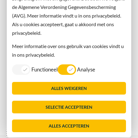
Instagram
de Algemene Verordening Gegevensbescherming
(AVG). Meer informatie vindt u in ons privacybeleid.
Contact met de gemeente
Als u cookies accepteert, gaat u akkoord met ons
privacybeleid.
Contact
Meer informatie over ons gebruik van cookies vindt u
Information in English
in ons privacybeleid.
Privacy
Functioneel
Analyse
Proclaimer
Sitemap
ALLES WEIGEREN
Toegankelijkheid
Vacatures
SELECTIE ACCEPTEREN
Servicenormen
Dorpsmarketing Oegstgeest
ALLES ACCEPTEREN
Lijst
Consent