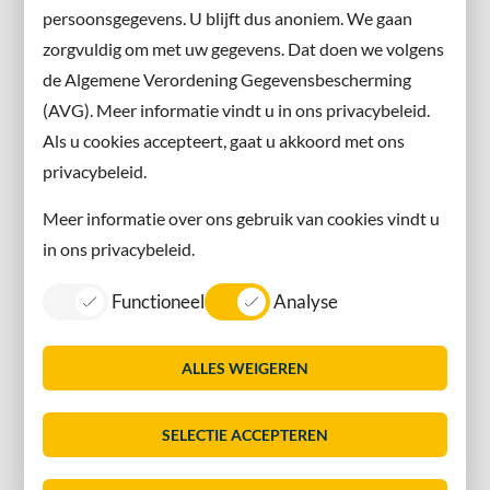
persoonsgegevens. U blijft dus anoniem. We gaan
X
zorgvuldig om met uw gegevens. Dat doen we volgens
Instagram
de Algemene Verordening Gegevensbescherming
(AVG). Meer informatie vindt u in ons privacybeleid.
Contact met de gemeente
Als u cookies accepteert, gaat u akkoord met ons
privacybeleid.
Contact
Meer informatie over ons gebruik van cookies vindt u
Information in English
in ons privacybeleid.
Privacy
Functioneel
Analyse
Proclaimer
Sitemap
ALLES WEIGEREN
Toegankelijkheid
Vacatures
SELECTIE ACCEPTEREN
Servicenormen