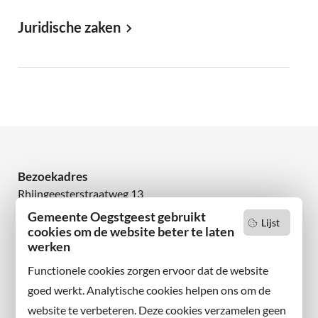
Juridische zaken
Bezoekadres
Rhijngeesterstraatweg 13
2342 AN Oegstgeest
Gemeente Oegstgeest gebruikt
Lijst
cookies om de website beter te laten
Wilt u niets missen?
werken
Abonneer u op onze nieuwsbrief
Functionele cookies zorgen ervoor dat de website
en volg ons ook op sociale media.
goed werkt. Analytische cookies helpen ons om de
website te verbeteren. Deze cookies verzamelen geen
Facebook