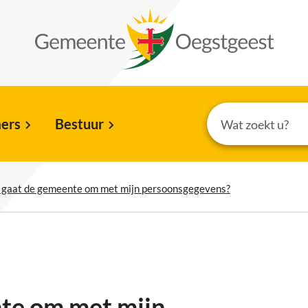
ers
Bestuur
 gaat de gemeente om met mijn persoonsgegevens?
te om met mijn