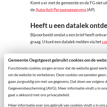
Komt u er met de gemeente en de FG niet uit?
de
Autoriteit Persoonsgegevens
(AP).
Heeft u een datalek ontd
Bijvoorbeeld omdat u een brief heeft ontvang
graag. U kunt een datalek melden via het
co
Gemeente Oegstgeest gebruikt cookies om de websit
Functionele cookies zorgen ervoor dat de website goed werk
om de website te verbeteren. Deze cookies verzamelen geen
gaan zorgvuldig om met uw gegevens. Dat doen we volgens 
Bezoekadres
Wilt u
Rhijngeesterstraatweg 13
Abonne
Gegevensbescherming (AVG). Meer informatie vindt u in ons p
2342 AN Oegstgeest
en volg
gaat u akkoord met ons privacybeleid.
Meer informatie over ons gebruik van cookies vindt u in ons 