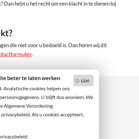
 Dan hebt u het recht om een klacht in te dienen bij
ekt?
en die niet voor u bedoeld is. Dan horen wij dit
ntactformulier
.
e beter te laten werken
Lijst
t. Analytische cookies helpen ons
 persoonsgegevens. U blijft dus anoniem. We
de Algemene Verordening
 niets missen?
Facebook
er u op onze nieuwsbrief
rivacybeleid. Als u cookies accepteert,
X
 ons ook op sociale media.
Instagram
privacybeleid.