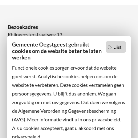
Bezoekadres
Rhijngeesterstraatweg 13
2342 AN Oegstgeest
Gemeente Oegstgeest gebruikt
Lijst
cookies om de website beter te laten
werken
Wilt u niets missen?
Abonneer u op onze nieuwsbrief
Functionele cookies zorgen ervoor dat de website
en volg ons ook op sociale media.
goed werkt. Analytische cookies helpen ons om de
website te verbeteren. Deze cookies verzamelen geen
Facebook
persoonsgegevens. U blijft dus anoniem. We gaan
X
zorgvuldig om met uw gegevens. Dat doen we volgens
Instagram
de Algemene Verordening Gegevensbescherming
(AVG). Meer informatie vindt u in ons privacybeleid.
Contact met de gemeente
Als u cookies accepteert, gaat u akkoord met ons
privacybeleid.