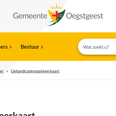
ers
Bestuur
er
Gehandicaptenparkeerkaart
eerkaart