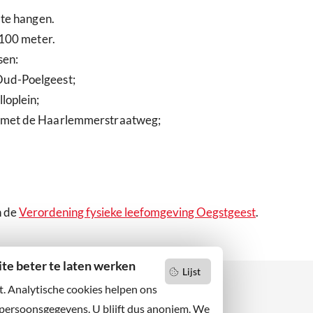
 te hangen.
 100 meter.
sen:
Oud-Poelgeest;
loplein;
n met de Haarlemmerstraatweg;
n de
Verordening fysieke leefomgeving Oegstgeest
.
e beter te laten werken
Lijst
t. Analytische cookies helpen ons
 persoonsgegevens. U blijft dus anoniem. We