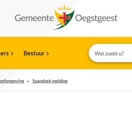
ers
Bestuur
leefomgeving
Spandoek melding