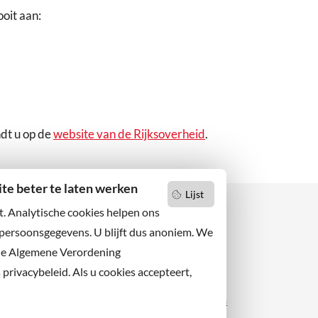
oit aan:
dt u op de
website van de Rijksoverheid
.
e beter te laten werken
Lijst
t. Analytische cookies helpen ons
 persoonsgegevens. U blijft dus anoniem. We
de Algemene Verordening
 niets missen?
Facebook
er u op onze nieuwsbrief
rivacybeleid. Als u cookies accepteert,
X
 ons ook op sociale media.
Instagram