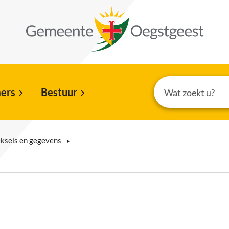
ers
Bestuur
reksels en gegevens