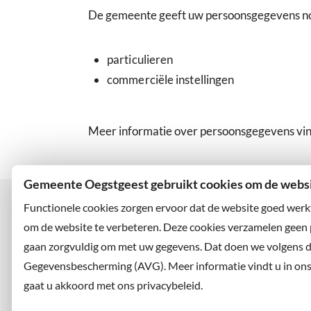
De gemeente geeft uw persoonsgegevens no
particulieren
commerciële instellingen
Meer informatie over persoonsgegevens vin
Gemeente Oegstgeest gebruikt cookies om de websit
Functionele cookies zorgen ervoor dat de website goed werk
om de website te verbeteren. Deze cookies verzamelen geen
gaan zorgvuldig om met uw gegevens. Dat doen we volgens 
Bezoekadres
Wilt u
Rhijngeesterstraatweg 13
Abonne
Gegevensbescherming (AVG). Meer informatie vindt u in ons p
2342 AN Oegstgeest
en volg
gaat u akkoord met ons privacybeleid.