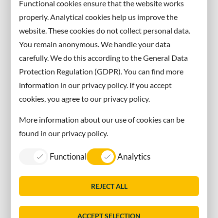
Functional cookies ensure that the website works
properly. Analytical cookies help us improve the
Facebook
website. These cookies do not collect personal data.
X
You remain anonymous. We handle your data
Instagram
carefully. We do this according to the General Data
Protection Regulation (GDPR). You can find more
Contact met de gemeente
information in our privacy policy. If you accept
cookies, you agree to our privacy policy.
Contact
More information about our use of cookies can be
Information in English
found in our privacy policy.
Privacy
Functional
Analytics
Proclaimer
Sitemap
REJECT ALL
Toegankelijkheid
Vacatures
ACCEPT SELECTION