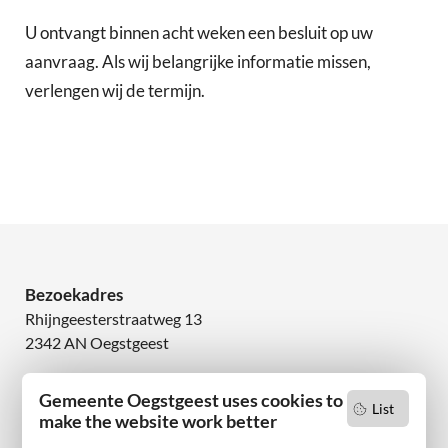
U ontvangt binnen acht weken een besluit op uw
aanvraag. Als wij belangrijke informatie missen,
verlengen wij de termijn.
Bezoekadres
Rhijngeesterstraatweg 13
2342 AN Oegstgeest
Wilt u niets missen?
Gemeente Oegstgeest uses cookies to
List
Abonneer u op onze nieuwsbrief
make the website work better
en volg ons ook op sociale media.