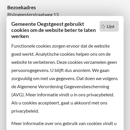
Bezoekadres
Rhijngeesterstraatweg 13
2342 AN Oegstgeest
Gemeente Oegstgeest gebruikt
Lijst
cookies om de website beter te laten
Wilt u niets missen?
werken
Abonneer u op onze nieuwsbrief
Functionele cookies zorgen ervoor dat de website
en volg ons ook op sociale media.
goed werkt. Analytische cookies helpen ons om de
website te verbeteren. Deze cookies verzamelen geen
Facebook
persoonsgegevens. U blijft dus anoniem. We gaan
X
zorgvuldig om met uw gegevens. Dat doen we volgens
Instagram
de Algemene Verordening Gegevensbescherming
(AVG). Meer informatie vindt u in ons privacybeleid.
Contact met de gemeente
Als u cookies accepteert, gaat u akkoord met ons
privacybeleid.
Contact
Meer informatie over ons gebruik van cookies vindt u