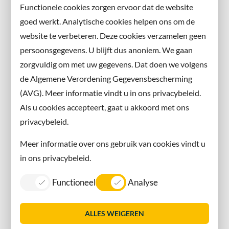
Abonneer u op onze nieuwsbrief
Functionele cookies zorgen ervoor dat de website
en volg ons ook op sociale media.
goed werkt. Analytische cookies helpen ons om de
website te verbeteren. Deze cookies verzamelen geen
Facebook
persoonsgegevens. U blijft dus anoniem. We gaan
X
zorgvuldig om met uw gegevens. Dat doen we volgens
Instagram
de Algemene Verordening Gegevensbescherming
(AVG). Meer informatie vindt u in ons privacybeleid.
Contact met de gemeente
Als u cookies accepteert, gaat u akkoord met ons
privacybeleid.
Contact
Meer informatie over ons gebruik van cookies vindt u
Information in English
in ons privacybeleid.
Privacy
Functioneel
Analyse
Proclaimer
Sitemap
ALLES WEIGEREN
Toegankelijkheid