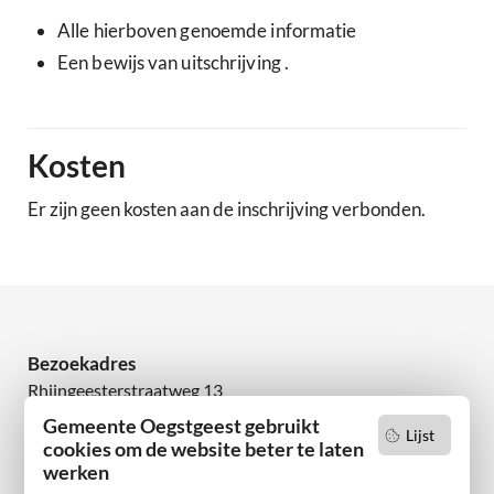
Alle hierboven genoemde informatie
Een bewijs van uitschrijving .
Kosten
Er zijn geen kosten aan de inschrijving verbonden.
Bezoekadres
Rhijngeesterstraatweg 13
2342 AN Oegstgeest
Gemeente Oegstgeest gebruikt
Lijst
cookies om de website beter te laten
werken
Wilt u niets missen?