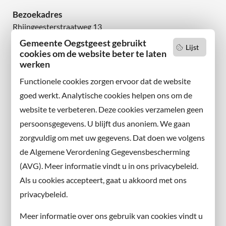
Bezoekadres
Rhijngeesterstraatweg 13
2342 AN Oegstgeest
Gemeente Oegstgeest gebruikt
Lijst
cookies om de website beter te laten
werken
Wilt u niets missen?
Abonneer u op onze nieuwsbrief
Functionele cookies zorgen ervoor dat de website
en volg ons ook op sociale media.
goed werkt. Analytische cookies helpen ons om de
website te verbeteren. Deze cookies verzamelen geen
Facebook
persoonsgegevens. U blijft dus anoniem. We gaan
X
zorgvuldig om met uw gegevens. Dat doen we volgens
Instagram
de Algemene Verordening Gegevensbescherming
(AVG). Meer informatie vindt u in ons privacybeleid.
Contact met de gemeente
Als u cookies accepteert, gaat u akkoord met ons
privacybeleid.
Contact
Meer informatie over ons gebruik van cookies vindt u