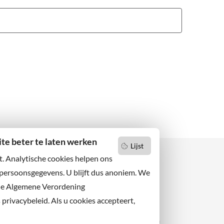
e beter te laten werken
Lijst
t. Analytische cookies helpen ons
 persoonsgegevens. U blijft dus anoniem. We
de Algemene Verordening
 niets missen?
Facebook
er u op onze nieuwsbrief
rivacybeleid. Als u cookies accepteert,
X
 ons ook op sociale media.
Instagram