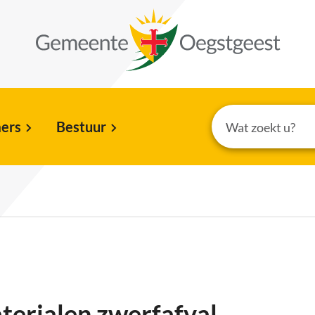
ers
Bestuur
erialen zwerfafval