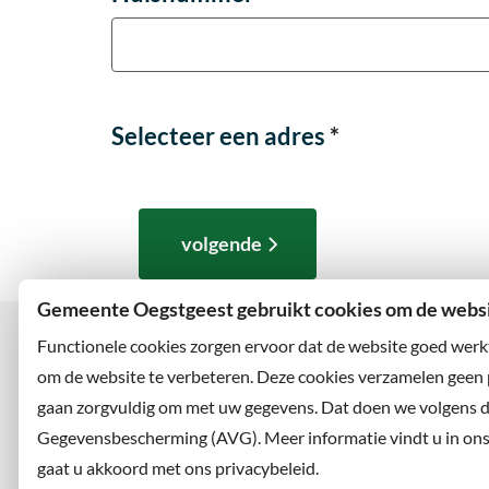
Selecteer een adres
Selecteer een adres
*
volgende
Gemeente Oegstgeest gebruikt cookies om de websit
Functionele cookies zorgen ervoor dat de website goed werk
om de website te verbeteren. Deze cookies verzamelen geen
gaan zorgvuldig om met uw gegevens. Dat doen we volgens 
Bezoekadres
Wilt u
Rhijngeesterstraatweg 13
Abonne
Gegevensbescherming (AVG). Meer informatie vindt u in ons p
2342 AN Oegstgeest
en volg
gaat u akkoord met ons privacybeleid.