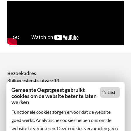
Bezoekadres
Rhijngeesterstraatweg 13
2342 AN Oegstgeest
Gemeente Oegstgeest gebruikt
Lijst
cookies om de website beter te laten
Wilt u niets missen?
werken
Abonneer u op onze nieuwsbrief
Functionele cookies zorgen ervoor dat de website
en volg ons ook op sociale media.
goed werkt. Analytische cookies helpen ons om de
website te verbeteren. Deze cookies verzamelen geen
Facebook