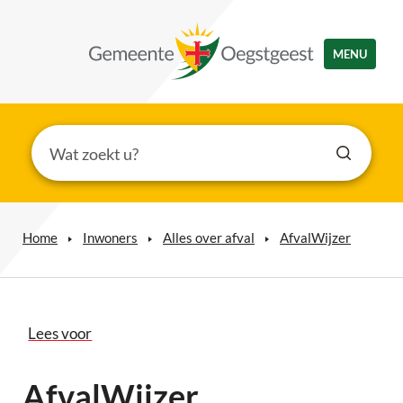
MENU
Home
Inwoners
Alles over afval
AfvalWijzer
Lees voor
AfvalWijzer