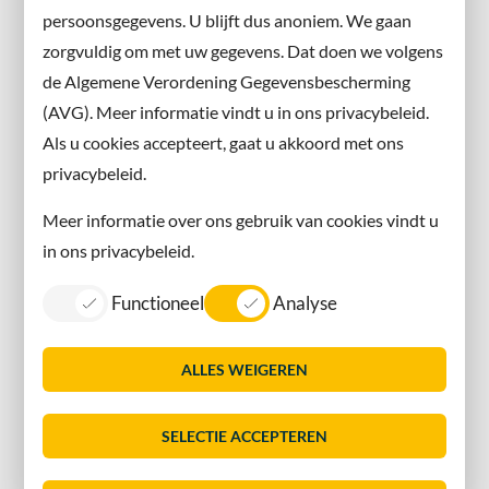
persoonsgegevens. U blijft dus anoniem. We gaan
X
zorgvuldig om met uw gegevens. Dat doen we volgens
Instagram
de Algemene Verordening Gegevensbescherming
(AVG). Meer informatie vindt u in ons privacybeleid.
Contact met de gemeente
Als u cookies accepteert, gaat u akkoord met ons
privacybeleid.
Contact
Meer informatie over ons gebruik van cookies vindt u
Information in English
in ons privacybeleid.
Privacy
Functioneel
Analyse
Proclaimer
Sitemap
ALLES WEIGEREN
Toegankelijkheid
Vacatures
SELECTIE ACCEPTEREN
Servicenormen