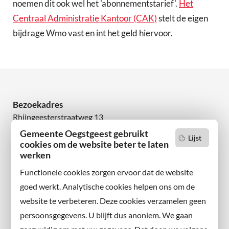
noemen dit ook wel het 'abonnementstarief'.
Het
Centraal Administratie Kantoor (CAK)
stelt de eigen
bijdrage Wmo vast en int het geld hiervoor.
Bezoekadres
Rhijngeesterstraatweg 13
2342 AN Oegstgeest
Gemeente Oegstgeest gebruikt
Lijst
cookies om de website beter te laten
Wilt u niets missen?
werken
Abonneer u op onze nieuwsbrief
Functionele cookies zorgen ervoor dat de website
en volg ons ook op sociale media.
goed werkt. Analytische cookies helpen ons om de
website te verbeteren. Deze cookies verzamelen geen
Facebook
persoonsgegevens. U blijft dus anoniem. We gaan
X