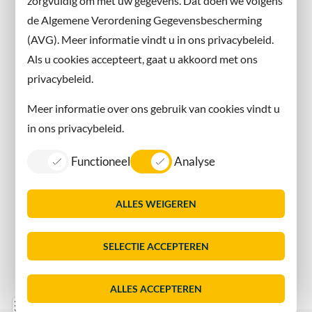
zorgvuldig om met uw gegevens. Dat doen we volgens
Instagram
de Algemene Verordening Gegevensbescherming
(AVG). Meer informatie vindt u in ons privacybeleid.
Contact met de gemeente
Als u cookies accepteert, gaat u akkoord met ons
privacybeleid.
Contact
Meer informatie over ons gebruik van cookies vindt u
Information in English
in ons privacybeleid.
Privacy
Functioneel
Analyse
Proclaimer
Sitemap
ALLES WEIGEREN
Toegankelijkheid
Vacatures
SELECTIE ACCEPTEREN
Servicenormen
Dorpsmarketing Oegstgeest
ALLES ACCEPTEREN
Lijst
Consent