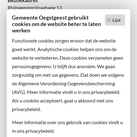
Bezoekadres
Rhijngeesterstraatweg 13
2342 AN Oegstgeest
Gemeente Oegstgeest gebruikt
Lijst
cookies om de website beter te laten
Wilt u niets missen?
werken
Abonneer u op onze nieuwsbrief
Functionele cookies zorgen ervoor dat de website
en volg ons ook op sociale media.
goed werkt. Analytische cookies helpen ons om de
website te verbeteren. Deze cookies verzamelen geen
Facebook
persoonsgegevens. U blijft dus anoniem. We gaan
X
zorgvuldig om met uw gegevens. Dat doen we volgens
Instagram
de Algemene Verordening Gegevensbescherming
(AVG). Meer informatie vindt u in ons privacybeleid.
Contact met de gemeente
Als u cookies accepteert, gaat u akkoord met ons
privacybeleid.
Contact
Meer informatie over ons gebruik van cookies vindt u
Information in English
in ons privacybeleid.