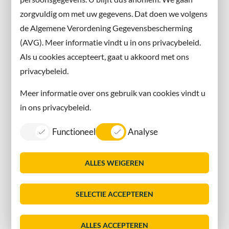
X
zorgvuldig om met uw gegevens. Dat doen we volgens
Instagram
de Algemene Verordening Gegevensbescherming
(AVG). Meer informatie vindt u in ons privacybeleid.
Contact met de gemeente
Als u cookies accepteert, gaat u akkoord met ons
privacybeleid.
Contact
Meer informatie over ons gebruik van cookies vindt u
Information in English
in ons privacybeleid.
Privacy
Functioneel
Analyse
Proclaimer
Sitemap
ALLES WEIGEREN
Toegankelijkheid
Vacatures
SELECTIE ACCEPTEREN
Servicenormen
Dorpsmarketing Oegstgeest
ALLES ACCEPTEREN