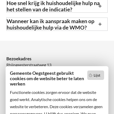
Hoe snel krijg ik huishoudelijke hulp na
het stellen van de indicatie?
Wanneer kan ik aanspraak maken op
huishoudelijke hulp via de WMO?
Bezoekadres
Rhijngeesterstraatweg 13
2342 AN Oegstgeest
Gemeente Oegstgeest gebruikt
Lijst
cookies om de website beter te laten
Wilt u niets missen?
werken
Abonneer u op onze nieuwsbrief
Functionele cookies zorgen ervoor dat de website
en volg ons ook op sociale media.
goed werkt. Analytische cookies helpen ons om de
website te verbeteren. Deze cookies verzamelen geen
Facebook
persoonsgegevens. U blijft dus anoniem. We gaan