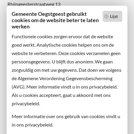
Rhijngeesterstraatweg 13
2342 AN Oegstgeest
Gemeente Oegstgeest gebruikt
Lijst
cookies om de website beter te laten
Wilt u niets missen?
werken
Abonneer u op onze nieuwsbrief
Functionele cookies zorgen ervoor dat de website
en volg ons ook op sociale media.
goed werkt. Analytische cookies helpen ons om de
website te verbeteren. Deze cookies verzamelen geen
Facebook
persoonsgegevens. U blijft dus anoniem. We gaan
X
zorgvuldig om met uw gegevens. Dat doen we volgens
Instagram
de Algemene Verordening Gegevensbescherming
(AVG). Meer informatie vindt u in ons privacybeleid.
Contact met de gemeente
Als u cookies accepteert, gaat u akkoord met ons
privacybeleid.
Contact
Meer informatie over ons gebruik van cookies vindt u
Information in English
in ons privacybeleid.