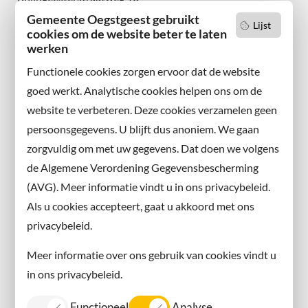
2342 AN Oegstgeest
Gemeente Oegstgeest gebruikt
Lijst
cookies om de website beter te laten
werken
Wilt u niets missen?
Abonneer u op onze nieuwsbrief
Functionele cookies zorgen ervoor dat de website
en volg ons ook op sociale media.
goed werkt. Analytische cookies helpen ons om de
website te verbeteren. Deze cookies verzamelen geen
Facebook
persoonsgegevens. U blijft dus anoniem. We gaan
X
zorgvuldig om met uw gegevens. Dat doen we volgens
Instagram
de Algemene Verordening Gegevensbescherming
(AVG). Meer informatie vindt u in ons privacybeleid.
Contact met de gemeente
Als u cookies accepteert, gaat u akkoord met ons
privacybeleid.
Contact
Meer informatie over ons gebruik van cookies vindt u
Information in English
in ons privacybeleid.
Privacy
Functioneel
Analyse