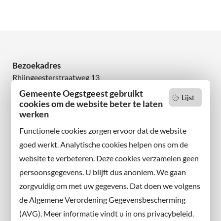
Bezoekadres
Rhijngeesterstraatweg 13
2342 AN Oegstgeest
Gemeente Oegstgeest gebruikt
Lijst
cookies om de website beter te laten
Wilt u niets missen?
werken
Abonneer u op onze nieuwsbrief
Functionele cookies zorgen ervoor dat de website
en volg ons ook op sociale media.
goed werkt. Analytische cookies helpen ons om de
website te verbeteren. Deze cookies verzamelen geen
Facebook
persoonsgegevens. U blijft dus anoniem. We gaan
X
zorgvuldig om met uw gegevens. Dat doen we volgens
Instagram
de Algemene Verordening Gegevensbescherming
(AVG). Meer informatie vindt u in ons privacybeleid.