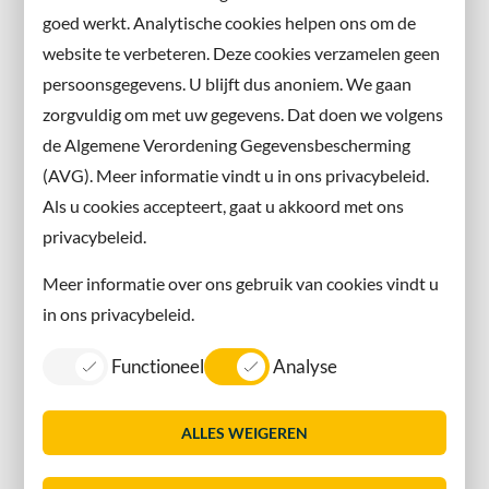
en volg ons ook op sociale media.
goed werkt. Analytische cookies helpen ons om de
website te verbeteren. Deze cookies verzamelen geen
Facebook
persoonsgegevens. U blijft dus anoniem. We gaan
X
zorgvuldig om met uw gegevens. Dat doen we volgens
Instagram
de Algemene Verordening Gegevensbescherming
(AVG). Meer informatie vindt u in ons privacybeleid.
Contact met de gemeente
Als u cookies accepteert, gaat u akkoord met ons
privacybeleid.
Contact
Meer informatie over ons gebruik van cookies vindt u
Information in English
in ons privacybeleid.
Privacy
Functioneel
Analyse
Proclaimer
Sitemap
ALLES WEIGEREN
Toegankelijkheid