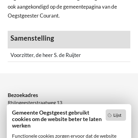
ook aangekondigd op de gemeentepagina van de
Oegstgeester Courant.
Samenstelling
Voorzitter, de heer S. de Ruijter
Bezoekadres
Rhijngeesterstraatweg 13
2342 AN Oegstgeest
Gemeente Oegstgeest gebruikt
Lijst
cookies om de website beter te laten
werken
Wilt u niets missen?
Abonneer u op onze nieuwsbrief
Functionele cookies zorgen ervoor dat de website