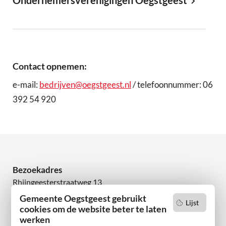
Contact opnemen:
e-mail:
bedrijven@oegstgeest.nl
/ telefoonnummer: 06
392 54 920
Bezoekadres
Rhijngeesterstraatweg 13
2342 AN Oegstgeest
Gemeente Oegstgeest gebruikt
Lijst
cookies om de website beter te laten
Wilt u niets missen?
werken