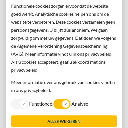
Abonneer u op onze nieuwsbrief
Functionele cookies zorgen ervoor dat de website
en volg ons ook op sociale media.
goed werkt. Analytische cookies helpen ons om de
website te verbeteren. Deze cookies verzamelen geen
Facebook
persoonsgegevens. U blijft dus anoniem. We gaan
X
zorgvuldig om met uw gegevens. Dat doen we volgens
Instagram
de Algemene Verordening Gegevensbescherming
(AVG). Meer informatie vindt u in ons privacybeleid.
Contact met de gemeente
Als u cookies accepteert, gaat u akkoord met ons
privacybeleid.
Contact
Meer informatie over ons gebruik van cookies vindt u
Information in English
in ons privacybeleid.
Privacy
Functioneel
Analyse
Proclaimer
Sitemap
ALLES WEIGEREN
Toegankelijkheid