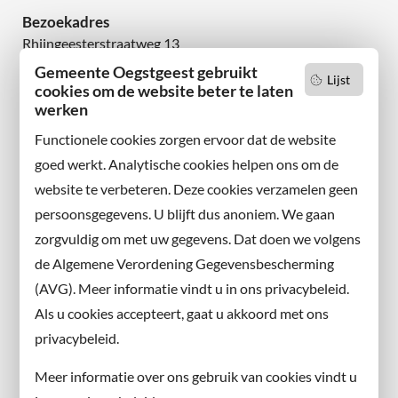
Bezoekadres
Rhijngeesterstraatweg 13
2342 AN Oegstgeest
Gemeente Oegstgeest gebruikt
Lijst
cookies om de website beter te laten
Wilt u niets missen?
werken
Abonneer u op onze nieuwsbrief
Functionele cookies zorgen ervoor dat de website
en volg ons ook op sociale media.
goed werkt. Analytische cookies helpen ons om de
website te verbeteren. Deze cookies verzamelen geen
Facebook
persoonsgegevens. U blijft dus anoniem. We gaan
X
zorgvuldig om met uw gegevens. Dat doen we volgens
Instagram
de Algemene Verordening Gegevensbescherming
(AVG). Meer informatie vindt u in ons privacybeleid.
Contact met de gemeente
Als u cookies accepteert, gaat u akkoord met ons
privacybeleid.
Contact
Meer informatie over ons gebruik van cookies vindt u