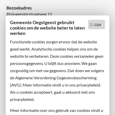
Bezoekadres
Rhijngeesterstraatweg 13
2342 AN Oegstgeest
Gemeente Oegstgeest gebruikt
Lijst
cookies om de website beter te laten
werken
Wilt u niets missen?
Abonneer u op onze nieuwsbrief
Functionele cookies zorgen ervoor dat de website
en volg ons ook op sociale media.
goed werkt. Analytische cookies helpen ons om de
website te verbeteren. Deze cookies verzamelen geen
Facebook
persoonsgegevens. U blijft dus anoniem. We gaan
X
zorgvuldig om met uw gegevens. Dat doen we volgens
Instagram
de Algemene Verordening Gegevensbescherming
(AVG). Meer informatie vindt u in ons privacybeleid.
Contact met de gemeente
Als u cookies accepteert, gaat u akkoord met ons
privacybeleid.
Contact
Meer informatie over ons gebruik van cookies vindt u