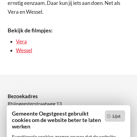
ernstig eenzaam. Daar kun jij iets aan doen. Net als
Vera en Wessel.
Bekijk de filmpjes:
Vera
Wessel
Bezoekadres
Rhijngeesterstraatweg 13
2342 AN Oegstgeest
Gemeente Oegstgeest gebruikt
Lijst
cookies om de website beter te laten
Wilt u niets missen?
werken
Abonneer u op onze nieuwsbrief
Functionele cookies zorgen ervoor dat de website