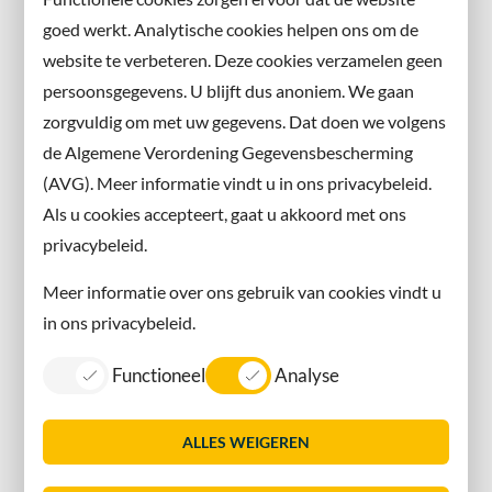
en volg ons ook op sociale media.
goed werkt. Analytische cookies helpen ons om de
website te verbeteren. Deze cookies verzamelen geen
Facebook
persoonsgegevens. U blijft dus anoniem. We gaan
X
zorgvuldig om met uw gegevens. Dat doen we volgens
Instagram
de Algemene Verordening Gegevensbescherming
(AVG). Meer informatie vindt u in ons privacybeleid.
Contact met de gemeente
Als u cookies accepteert, gaat u akkoord met ons
privacybeleid.
Contact
Meer informatie over ons gebruik van cookies vindt u
Information in English
in ons privacybeleid.
Privacy
Functioneel
Analyse
Proclaimer
Sitemap
ALLES WEIGEREN
Toegankelijkheid