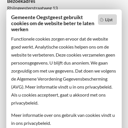
Bezoekadres
Rhijngeesterstraatweg 13
2342 AN Oegstgeest
Gemeente Oegstgeest gebruikt
Lijst
cookies om de website beter te laten
werken
Wilt u niets missen?
Abonneer u op onze nieuwsbrief
Functionele cookies zorgen ervoor dat de website
en volg ons ook op sociale media.
goed werkt. Analytische cookies helpen ons om de
website te verbeteren. Deze cookies verzamelen geen
Facebook
persoonsgegevens. U blijft dus anoniem. We gaan
X
zorgvuldig om met uw gegevens. Dat doen we volgens
Instagram
de Algemene Verordening Gegevensbescherming
(AVG). Meer informatie vindt u in ons privacybeleid.
Contact met de gemeente
Als u cookies accepteert, gaat u akkoord met ons
privacybeleid.
Contact
Meer informatie over ons gebruik van cookies vindt u
Information in English
in ons privacybeleid.