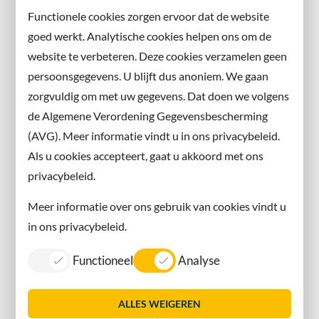
Abonneer u op onze nieuwsbrief
Functionele cookies zorgen ervoor dat de website
en volg ons ook op sociale media.
goed werkt. Analytische cookies helpen ons om de
website te verbeteren. Deze cookies verzamelen geen
Facebook
persoonsgegevens. U blijft dus anoniem. We gaan
X
zorgvuldig om met uw gegevens. Dat doen we volgens
Instagram
de Algemene Verordening Gegevensbescherming
(AVG). Meer informatie vindt u in ons privacybeleid.
Contact met de gemeente
Als u cookies accepteert, gaat u akkoord met ons
privacybeleid.
Contact
Meer informatie over ons gebruik van cookies vindt u
Information in English
in ons privacybeleid.
Privacy
Functioneel
Analyse
Proclaimer
Sitemap
ALLES WEIGEREN