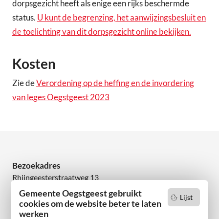
dorpsgezicht heeft als enige een rijks beschermde
status.
U kunt de begrenzing, het aanwijzingsbesluit en
de toelichting van dit dorpsgezicht online bekijken.
Kosten
Zie de
Verordening op de heffing en de invordering
van leges Oegstgeest 2023
Bezoekadres
Rhijngeesterstraatweg 13
2342 AN Oegstgeest
Gemeente Oegstgeest gebruikt
Lijst
cookies om de website beter te laten
werken
Wilt u niets missen?