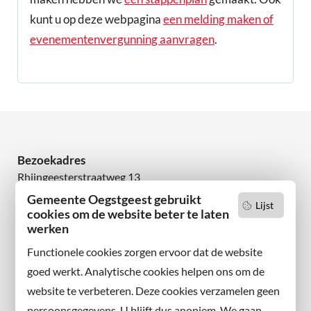
kunt u op deze webpagina
een melding maken of
evenementenvergunning aanvragen
.
Bezoekadres
Rhijngeesterstraatweg 13
2342 AN Oegstgeest
Gemeente Oegstgeest gebruikt
Lijst
cookies om de website beter te laten
werken
Wilt u niets missen?
Abonneer u op onze nieuwsbrief
Functionele cookies zorgen ervoor dat de website
en volg ons ook op sociale media.
goed werkt. Analytische cookies helpen ons om de
website te verbeteren. Deze cookies verzamelen geen
Facebook
persoonsgegevens. U blijft dus anoniem. We gaan