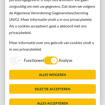
X
zorgvuldig om met uw gegevens. Dat doen we volgens
Instagram
de Algemene Verordening Gegevensbescherming
(AVG). Meer informatie vindt u in ons privacybeleid.
Contact met de gemeente
Als u cookies accepteert, gaat u akkoord met ons
privacybeleid.
Contact
Meer informatie over ons gebruik van cookies vindt u
Information in English
in ons privacybeleid.
Privacy
Functioneel
Analyse
Proclaimer
Sitemap
ALLES WEIGEREN
Toegankelijkheid
Vacatures
SELECTIE ACCEPTEREN
Servicenormen
Dorpsmarketing Oegstgeest
ALLES ACCEPTEREN