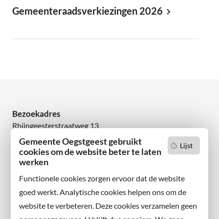
Gemeenteraadsverkiezingen 2026
Bezoekadres
Rhijngeesterstraatweg 13
2342 AN Oegstgeest
Gemeente Oegstgeest gebruikt
Lijst
cookies om de website beter te laten
Wilt u niets missen?
werken
Abonneer u op onze nieuwsbrief
Functionele cookies zorgen ervoor dat de website
en volg ons ook op sociale media.
goed werkt. Analytische cookies helpen ons om de
website te verbeteren. Deze cookies verzamelen geen
Facebook