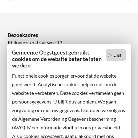
Bezoekadres
Rhijngeesterstraatweg 13
2342 AN Oegstgeest
Gemeente Oegstgeest gebruikt
Lijst
cookies om de website beter te laten
werken
Wilt u niets missen?
Abonneer u op onze nieuwsbrief
Functionele cookies zorgen ervoor dat de website
en volg ons ook op sociale media.
goed werkt. Analytische cookies helpen ons om de
website te verbeteren. Deze cookies verzamelen geen
Facebook
persoonsgegevens. U blijft dus anoniem. We gaan
X
zorgvuldig om met uw gegevens. Dat doen we volgens
Instagram
de Algemene Verordening Gegevensbescherming
(AVG). Meer informatie vindt u in ons privacybeleid.
Contact met de gemeente
Als u cookies accepteert, gaat u akkoord met ons