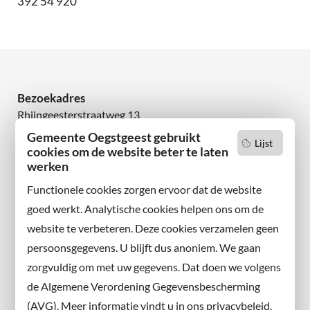
392 54 920
Bezoekadres
Rhijngeesterstraatweg 13
2342 AN Oegstgeest
Gemeente Oegstgeest gebruikt
Lijst
cookies om de website beter te laten
Wilt u niets missen?
werken
Abonneer u op onze nieuwsbrief
Functionele cookies zorgen ervoor dat de website
en volg ons ook op sociale media.
goed werkt. Analytische cookies helpen ons om de
website te verbeteren. Deze cookies verzamelen geen
Facebook
persoonsgegevens. U blijft dus anoniem. We gaan
X
zorgvuldig om met uw gegevens. Dat doen we volgens
Instagram
de Algemene Verordening Gegevensbescherming
(AVG). Meer informatie vindt u in ons privacybeleid.