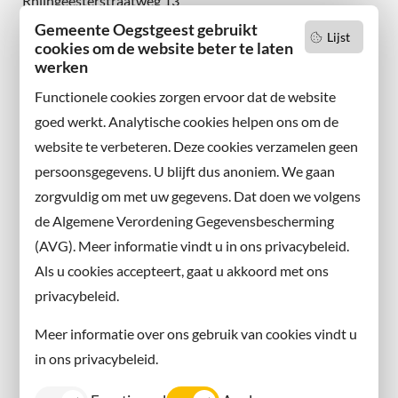
Rhijngeesterstraatweg 13
2342 AN Oegstgeest
Gemeente Oegstgeest gebruikt
Lijst
cookies om de website beter te laten
werken
Wilt u niets missen?
Abonneer u op onze nieuwsbrief
Functionele cookies zorgen ervoor dat de website
en volg ons ook op sociale media.
goed werkt. Analytische cookies helpen ons om de
website te verbeteren. Deze cookies verzamelen geen
Facebook
persoonsgegevens. U blijft dus anoniem. We gaan
X
zorgvuldig om met uw gegevens. Dat doen we volgens
Instagram
de Algemene Verordening Gegevensbescherming
(AVG). Meer informatie vindt u in ons privacybeleid.
Contact met de gemeente
Als u cookies accepteert, gaat u akkoord met ons
privacybeleid.
Contact
Meer informatie over ons gebruik van cookies vindt u
Information in English
in ons privacybeleid.
Privacy