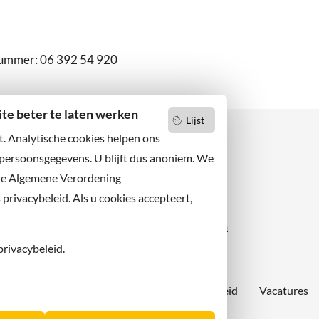
nummer: 06 392 54 920
e beter te laten werken
Lijst
t. Analytische cookies helpen ons
 persoonsgegevens. U blijft dus anoniem. We
de Algemene Verordening
 niets missen?
Facebook
er u op onze nieuwsbrief
rivacybeleid. Als u cookies accepteert,
X
 ons ook op sociale media.
Instagram
privacybeleid.
Proclaimer
Sitemap
Toegankelijkheid
Vacatures