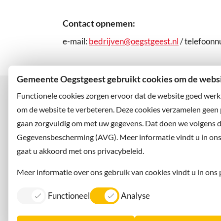
Contact opnemen:
e-mail:
bedrijven@oegstgeest.nl
/ telefoon
Gemeente Oegstgeest gebruikt cookies om de websit
Functionele cookies zorgen ervoor dat de website goed werk
om de website te verbeteren. Deze cookies verzamelen geen
gaan zorgvuldig om met uw gegevens. Dat doen we volgens 
Bezoekadres
Wilt u
Rhijngeesterstraatweg 13
Abonne
Gegevensbescherming (AVG). Meer informatie vindt u in ons p
2342 AN Oegstgeest
en volg
gaat u akkoord met ons privacybeleid.
Meer informatie over ons gebruik van cookies vindt u in ons 
Functioneel
Analyse
Contact
Information in English
Privacy
Dorpsmarketing Oegstgeest