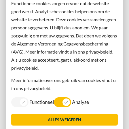
Abonneer u op onze nieuwsbrief
Functionele cookies zorgen ervoor dat de website
en volg ons ook op sociale media.
goed werkt. Analytische cookies helpen ons om de
website te verbeteren. Deze cookies verzamelen geen
Facebook
persoonsgegevens. U blijft dus anoniem. We gaan
X
zorgvuldig om met uw gegevens. Dat doen we volgens
Instagram
de Algemene Verordening Gegevensbescherming
(AVG). Meer informatie vindt u in ons privacybeleid.
Contact met de gemeente
Als u cookies accepteert, gaat u akkoord met ons
privacybeleid.
Contact
Meer informatie over ons gebruik van cookies vindt u
Information in English
in ons privacybeleid.
Privacy
Functioneel
Analyse
Proclaimer
Sitemap
ALLES WEIGEREN
Toegankelijkheid