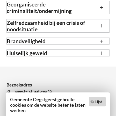
Georganiseerde
criminaliteit/ondermijning
Zelfredzaamheid bij een crisis of
noodsituatie
Brandveiligheid
Huiselijk geweld
Bezoekadres
Rhijngeesterstraatweg 13
2342 AN Oegstgeest
Gemeente Oegstgeest gebruikt
Lijst
cookies om de website beter te laten
werken
Wilt u niets missen?