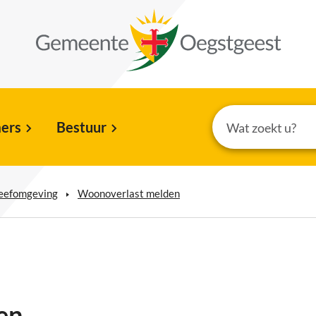
ers
Bestuur
leefomgeving
Woonoverlast melden
en