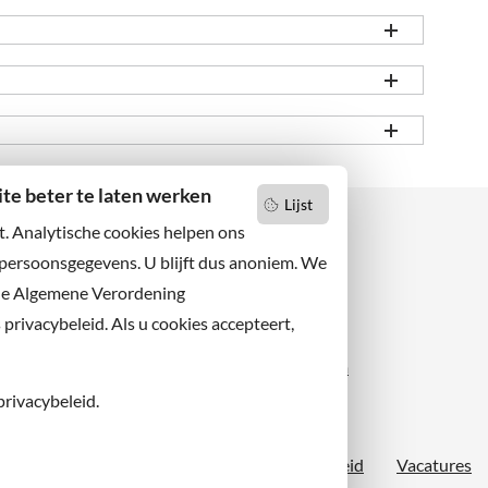
e beter te laten werken
Lijst
t. Analytische cookies helpen ons
 persoonsgegevens. U blijft dus anoniem. We
de Algemene Verordening
 niets missen?
Facebook
er u op onze nieuwsbrief
rivacybeleid. Als u cookies accepteert,
X
 ons ook op sociale media.
Instagram
privacybeleid.
Proclaimer
Sitemap
Toegankelijkheid
Vacatures