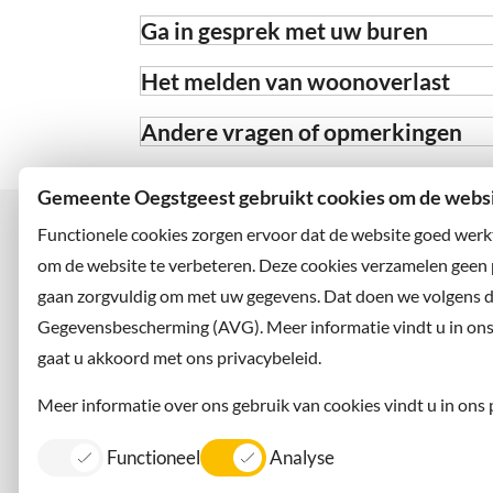
Ga in gesprek met uw buren
Het melden van woonoverlast
Andere vragen of opmerkingen
Gemeente Oegstgeest gebruikt cookies om de websit
Functionele cookies zorgen ervoor dat de website goed werk
om de website te verbeteren. Deze cookies verzamelen geen
gaan zorgvuldig om met uw gegevens. Dat doen we volgens 
Bezoekadres
Wilt u
Rhijngeesterstraatweg 13
Abonne
Gegevensbescherming (AVG). Meer informatie vindt u in ons p
2342 AN Oegstgeest
en volg
gaat u akkoord met ons privacybeleid.
Meer informatie over ons gebruik van cookies vindt u in ons 
Functioneel
Analyse
Contact
Information in English
Privacy