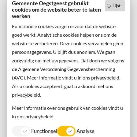
2342 AN Oegstgeest
Gemeente Oegstgeest gebruikt
Lijst
cookies om de website beter te laten
Wilt u niets missen?
werken
Abonneer u op onze nieuwsbrief
Functionele cookies zorgen ervoor dat de website
en volg ons ook op sociale media.
goed werkt. Analytische cookies helpen ons om de
website te verbeteren. Deze cookies verzamelen geen
Facebook
persoonsgegevens. U blijft dus anoniem. We gaan
X
zorgvuldig om met uw gegevens. Dat doen we volgens
Instagram
de Algemene Verordening Gegevensbescherming
(AVG). Meer informatie vindt u in ons privacybeleid.
Contact met de gemeente
Als u cookies accepteert, gaat u akkoord met ons
privacybeleid.
Contact
Meer informatie over ons gebruik van cookies vindt u
Information in English
in ons privacybeleid.
Privacy
Functioneel
Analyse
Proclaimer