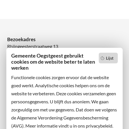
Bezoekadres
Rhijngeesterstraatweg 13
2342 AN Oegstgeest
Gemeente Oegstgeest gebruikt
Lijst
cookies om de website beter te laten
Wilt u niets missen?
werken
Abonneer u op onze nieuwsbrief
Functionele cookies zorgen ervoor dat de website
en volg ons ook op sociale media.
goed werkt. Analytische cookies helpen ons om de
website te verbeteren. Deze cookies verzamelen geen
Facebook
persoonsgegevens. U blijft dus anoniem. We gaan
X
zorgvuldig om met uw gegevens. Dat doen we volgens
Instagram
de Algemene Verordening Gegevensbescherming
(AVG). Meer informatie vindt u in ons privacybeleid.