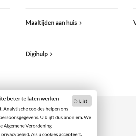
Maaltijden aan huis
Digihulp
e beter te laten werken
Lijst
t. Analytische cookies helpen ons
 persoonsgegevens. U blijft dus anoniem. We
de Algemene Verordening
 niets missen?
Facebook
er u op onze nieuwsbrief
rivacybeleid. Als u cookies accepteert,