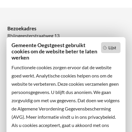
Bezoekadres
Rhijngeesterstraatweg 13
2342 AN Oegstgeest
Gemeente Oegstgeest gebruikt
Lijst
cookies om de website beter te laten
werken
Wilt u niets missen?
Abonneer u op onze nieuwsbrief
Functionele cookies zorgen ervoor dat de website
en volg ons ook op sociale media.
goed werkt. Analytische cookies helpen ons om de
website te verbeteren. Deze cookies verzamelen geen
Facebook
persoonsgegevens. U blijft dus anoniem. We gaan
X
zorgvuldig om met uw gegevens. Dat doen we volgens
Instagram
de Algemene Verordening Gegevensbescherming
(AVG). Meer informatie vindt u in ons privacybeleid.
Contact met de gemeente
Als u cookies accepteert, gaat u akkoord met ons