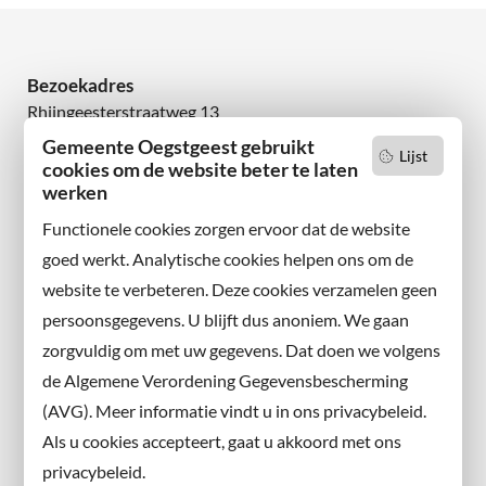
Bezoekadres
Rhijngeesterstraatweg 13
2342 AN Oegstgeest
Gemeente Oegstgeest gebruikt
Lijst
cookies om de website beter te laten
werken
Wilt u niets missen?
Abonneer u op onze nieuwsbrief
Functionele cookies zorgen ervoor dat de website
en volg ons ook op sociale media.
goed werkt. Analytische cookies helpen ons om de
website te verbeteren. Deze cookies verzamelen geen
Facebook
persoonsgegevens. U blijft dus anoniem. We gaan
X
zorgvuldig om met uw gegevens. Dat doen we volgens
Instagram
de Algemene Verordening Gegevensbescherming
(AVG). Meer informatie vindt u in ons privacybeleid.
Contact met de gemeente
Als u cookies accepteert, gaat u akkoord met ons
privacybeleid.