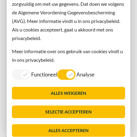
zorgvuldig om met uw gegevens. Dat doen we volgens
Instagram
de Algemene Verordening Gegevensbescherming
(AVG). Meer informatie vindt u in ons privacybeleid.
Contact met de gemeente
Als u cookies accepteert, gaat u akkoord met ons
privacybeleid.
Contact
Meer informatie over ons gebruik van cookies vindt u
Information in English
in ons privacybeleid.
Privacy
Functioneel
Analyse
Proclaimer
Sitemap
ALLES WEIGEREN
Toegankelijkheid
Vacatures
SELECTIE ACCEPTEREN
Servicenormen
Dorpsmarketing Oegstgeest
ALLES ACCEPTEREN