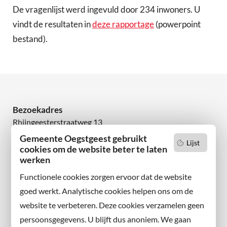
De vragenlijst werd ingevuld door 234 inwoners. U
vindt de resultaten in
deze rapportage
(powerpoint
bestand).
Bezoekadres
Rhijngeesterstraatweg 13
2342 AN Oegstgeest
Gemeente Oegstgeest gebruikt
Lijst
cookies om de website beter te laten
werken
Wilt u niets missen?
Abonneer u op onze nieuwsbrief
Functionele cookies zorgen ervoor dat de website
en volg ons ook op sociale media.
goed werkt. Analytische cookies helpen ons om de
website te verbeteren. Deze cookies verzamelen geen
Facebook
persoonsgegevens. U blijft dus anoniem. We gaan
X