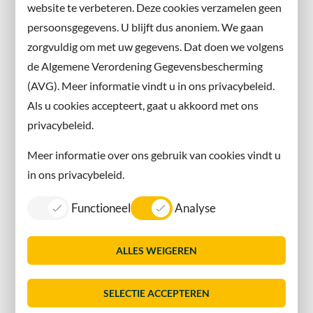
website te verbeteren. Deze cookies verzamelen geen
Facebook
persoonsgegevens. U blijft dus anoniem. We gaan
X
zorgvuldig om met uw gegevens. Dat doen we volgens
Instagram
de Algemene Verordening Gegevensbescherming
(AVG). Meer informatie vindt u in ons privacybeleid.
Contact met de gemeente
Als u cookies accepteert, gaat u akkoord met ons
privacybeleid.
Contact
Meer informatie over ons gebruik van cookies vindt u
Information in English
in ons privacybeleid.
Privacy
Functioneel
Analyse
Proclaimer
Sitemap
ALLES WEIGEREN
Toegankelijkheid
Vacatures
SELECTIE ACCEPTEREN
Servicenormen