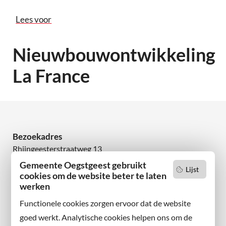
Lees voor
Nieuwbouwontwikkeling
La France
Bezoekadres
Rhijngeesterstraatweg 13
2342 AN Oegstgeest
Gemeente Oegstgeest gebruikt
Lijst
cookies om de website beter te laten
Wilt u niets missen?
werken
Abonneer u op onze nieuwsbrief
Functionele cookies zorgen ervoor dat de website
en volg ons ook op sociale media.
goed werkt. Analytische cookies helpen ons om de