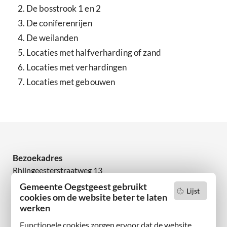
De bosstrook 1 en 2
De coniferenrijen
De weilanden
Locaties met halfverharding of zand
Locaties met verhardingen
Locaties met gebouwen
Bezoekadres
Rhijngeesterstraatweg 13
2342 AN Oegstgeest
Gemeente Oegstgeest gebruikt
Lijst
cookies om de website beter te laten
werken
Wilt u niets missen?
Abonneer u op onze nieuwsbrief
Functionele cookies zorgen ervoor dat de website