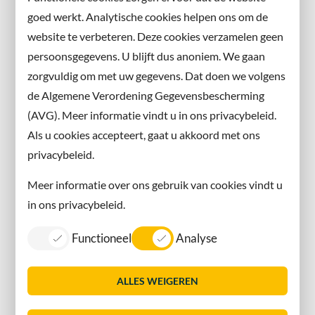
en volg ons ook op sociale media.
goed werkt. Analytische cookies helpen ons om de
website te verbeteren. Deze cookies verzamelen geen
Facebook
persoonsgegevens. U blijft dus anoniem. We gaan
X
zorgvuldig om met uw gegevens. Dat doen we volgens
Instagram
de Algemene Verordening Gegevensbescherming
(AVG). Meer informatie vindt u in ons privacybeleid.
Contact met de gemeente
Als u cookies accepteert, gaat u akkoord met ons
privacybeleid.
Contact
Meer informatie over ons gebruik van cookies vindt u
Information in English
in ons privacybeleid.
Privacy
Functioneel
Analyse
Proclaimer
Sitemap
ALLES WEIGEREN
Toegankelijkheid