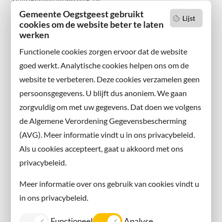
2342 AN Oegstgeest
Gemeente Oegstgeest gebruikt
Lijst
cookies om de website beter te laten
werken
Wilt u niets missen?
Abonneer u op onze nieuwsbrief
Functionele cookies zorgen ervoor dat de website
en volg ons ook op sociale media.
goed werkt. Analytische cookies helpen ons om de
website te verbeteren. Deze cookies verzamelen geen
Facebook
persoonsgegevens. U blijft dus anoniem. We gaan
X
zorgvuldig om met uw gegevens. Dat doen we volgens
Instagram
de Algemene Verordening Gegevensbescherming
(AVG). Meer informatie vindt u in ons privacybeleid.
Contact met de gemeente
Als u cookies accepteert, gaat u akkoord met ons
privacybeleid.
Contact
Meer informatie over ons gebruik van cookies vindt u
Information in English
in ons privacybeleid.
Privacy
Functioneel
Analyse