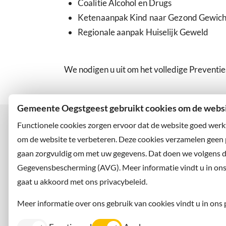
Coalitie Alcohol en Drugs
Ketenaanpak Kind naar Gezond Gewich
Regionale aanpak Huiselijk Geweld
We nodigen u uit om het volledige Prevent
Gemeente Oegstgeest gebruikt cookies om de websit
Functionele cookies zorgen ervoor dat de website goed werk
om de website te verbeteren. Deze cookies verzamelen geen
gaan zorgvuldig om met uw gegevens. Dat doen we volgens 
Bezoekadres
Wilt u
Rhijngeesterstraatweg 13
Abonne
Gegevensbescherming (AVG). Meer informatie vindt u in ons p
2342 AN Oegstgeest
en volg
gaat u akkoord met ons privacybeleid.
Meer informatie over ons gebruik van cookies vindt u in ons 