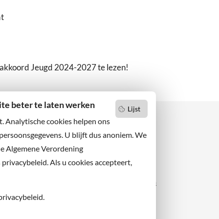
t
ieakkoord Jeugd 2024-2027 te lezen!
e beter te laten werken
Lijst
t. Analytische cookies helpen ons
 persoonsgegevens. U blijft dus anoniem. We
de Algemene Verordening
 niets missen?
Facebook
er u op onze nieuwsbrief
rivacybeleid. Als u cookies accepteert,
X
 ons ook op sociale media.
Instagram
privacybeleid.