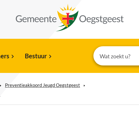
ers
Bestuur
Preventieakkoord Jeugd Oegstgeest
a