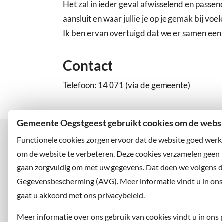
Het zal in ieder geval afwisselend en passend 
aansluit en waar jullie je op je gemak bij voel
Ik ben ervan overtuigd dat we er samen een
Contact
Telefoon: 14 071 (via de gemeente)
Gemeente Oegstgeest gebruikt cookies om de websit
Functionele cookies zorgen ervoor dat de website goed werk
om de website te verbeteren. Deze cookies verzamelen geen
gaan zorgvuldig om met uw gegevens. Dat doen we volgens 
Bezoekadres
Wilt u
Rhijngeesterstraatweg 13
Abonne
Gegevensbescherming (AVG). Meer informatie vindt u in ons p
2342 AN Oegstgeest
en volg
gaat u akkoord met ons privacybeleid.
Meer informatie over ons gebruik van cookies vindt u in ons 