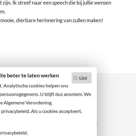
zijn. Ik streef naar een speech die bij jullie wensen
en.
 mooie, dierbare herinnering van zullen maken!
e beter te laten werken
Lijst
t. Analytische cookies helpen ons
 persoonsgegevens. U blijft dus anoniem. We
de Algemene Verordening
 niets missen?
Facebook
er u op onze nieuwsbrief
rivacybeleid. Als u cookies accepteert,
X
 ons ook op sociale media.
Instagram
privacybeleid.