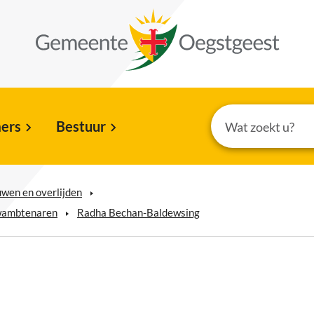
ers
Bestuur
uwen en overlijden
wambtenaren
Radha Bechan-Baldewsing