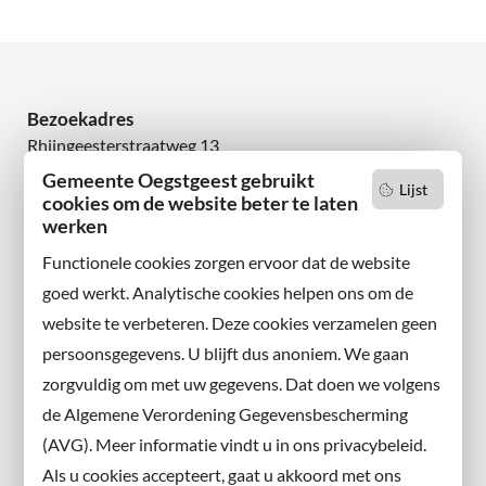
Bezoekadres
Rhijngeesterstraatweg 13
2342 AN Oegstgeest
Gemeente Oegstgeest gebruikt
Lijst
cookies om de website beter te laten
werken
Wilt u niets missen?
Abonneer u op onze nieuwsbrief
Functionele cookies zorgen ervoor dat de website
en volg ons ook op sociale media.
goed werkt. Analytische cookies helpen ons om de
website te verbeteren. Deze cookies verzamelen geen
Facebook
persoonsgegevens. U blijft dus anoniem. We gaan
X
zorgvuldig om met uw gegevens. Dat doen we volgens
Instagram
de Algemene Verordening Gegevensbescherming
(AVG). Meer informatie vindt u in ons privacybeleid.
Contact met de gemeente
Als u cookies accepteert, gaat u akkoord met ons