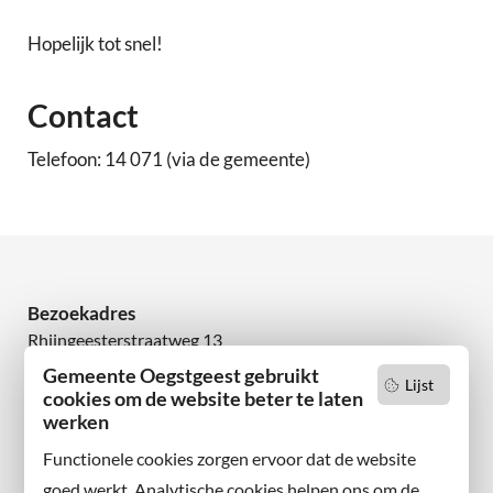
Hopelijk tot snel!
Contact
Telefoon: 14 071 (via de gemeente)
Bezoekadres
Rhijngeesterstraatweg 13
2342 AN Oegstgeest
Gemeente Oegstgeest gebruikt
Lijst
cookies om de website beter te laten
werken
Wilt u niets missen?
Abonneer u op onze nieuwsbrief
Functionele cookies zorgen ervoor dat de website
en volg ons ook op sociale media.
goed werkt. Analytische cookies helpen ons om de