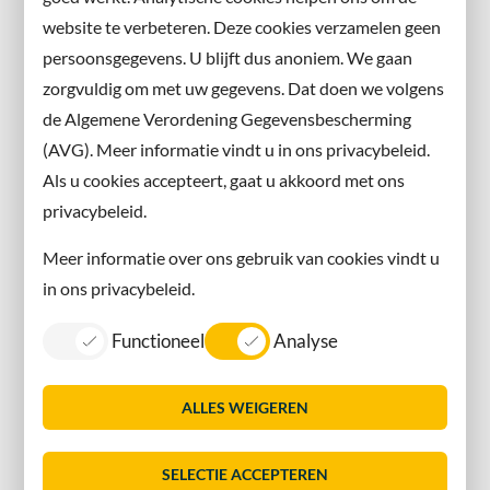
website te verbeteren. Deze cookies verzamelen geen
Facebook
persoonsgegevens. U blijft dus anoniem. We gaan
X
zorgvuldig om met uw gegevens. Dat doen we volgens
Instagram
de Algemene Verordening Gegevensbescherming
(AVG). Meer informatie vindt u in ons privacybeleid.
Contact met de gemeente
Als u cookies accepteert, gaat u akkoord met ons
privacybeleid.
Contact
Meer informatie over ons gebruik van cookies vindt u
Information in English
in ons privacybeleid.
Privacy
Functioneel
Analyse
Proclaimer
Sitemap
ALLES WEIGEREN
Toegankelijkheid
Vacatures
SELECTIE ACCEPTEREN