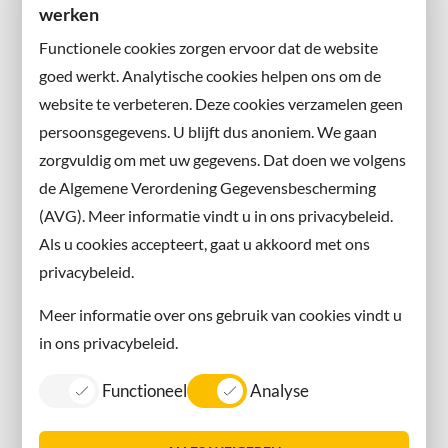
Wilt u niets missen?
werken
Abonneer u op onze nieuwsbrief
Functionele cookies zorgen ervoor dat de website
en volg ons ook op sociale media.
goed werkt. Analytische cookies helpen ons om de
website te verbeteren. Deze cookies verzamelen geen
Facebook
persoonsgegevens. U blijft dus anoniem. We gaan
X
zorgvuldig om met uw gegevens. Dat doen we volgens
Instagram
de Algemene Verordening Gegevensbescherming
(AVG). Meer informatie vindt u in ons privacybeleid.
Contact met de gemeente
Als u cookies accepteert, gaat u akkoord met ons
privacybeleid.
Contact
Meer informatie over ons gebruik van cookies vindt u
Information in English
in ons privacybeleid.
Privacy
Functioneel
Analyse
Proclaimer
Sitemap